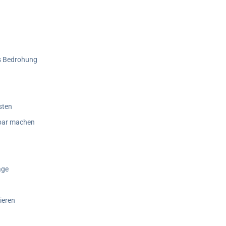
ls Bedrohung
sten
dbar machen
age
ieren