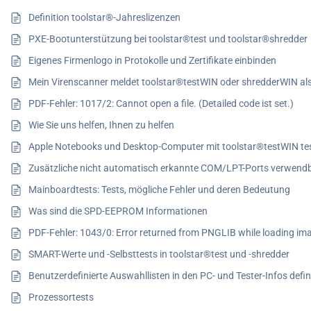
Definition toolstar®-Jahreslizenzen
PXE-Bootunterstützung bei toolstar®test und toolstar®shredder
Eigenes Firmenlogo in Protokolle und Zertifikate einbinden
Mein Virenscanner meldet toolstar®testWIN oder shredderWIN a
PDF-Fehler: 1017/2: Cannot open a file. (Detailed code ist set.)
Wie Sie uns helfen, Ihnen zu helfen
Apple Notebooks und Desktop-Computer mit toolstar®testWIN te
Zusätzliche nicht automatisch erkannte COM/LPT-Ports verwen
Mainboardtests: Tests, mögliche Fehler und deren Bedeutung
Was sind die SPD-EEPROM Informationen
PDF-Fehler: 1043/0: Error returned from PNGLIB while loading im
SMART-Werte und -Selbsttests in toolstar®test und -shredder
Benutzerdefinierte Auswahllisten in den PC- und Tester-Infos defin
Prozessortests