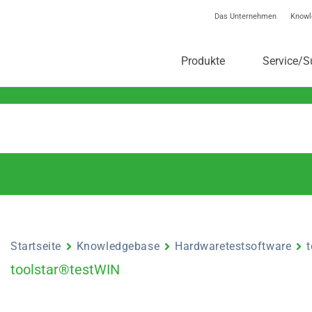
Das Unternehmen
Knowl
toolstar®-Knowledgebas
Produkte
Service/S
Startseite
Knowledgebase
Hardwaretestsoftware
toolstar®testWIN