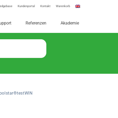
edgebase
Kundenportal
Kontakt
Warenkorb
e
upport
Referenzen
Akademie
toolstar®testWIN