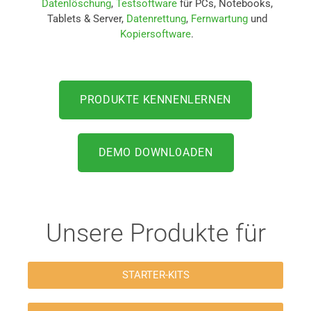
Datenlöschung
,
Testsoftware
für PCs, Notebooks,
Tablets & Server,
Datenrettung
,
Fernwartung
und
Kopiersoftware
.
PRODUKTE KENNENLERNEN
DEMO DOWNLOADEN
Unsere Produkte für
STARTER-KITS