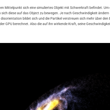
n Mittelpunkt sich eine simuliertes Objekt mit Schwerkraft befindet. Um di
sich diese auf das Object zu bewegen. Je nach Geschwindigkeit ändern di
 disorientation bildet sich und die Partikel verstreuen sich mehr über den
 der GPU berechnet. Also die auf ihn wirkende Kraft, seine Geschwindigkei