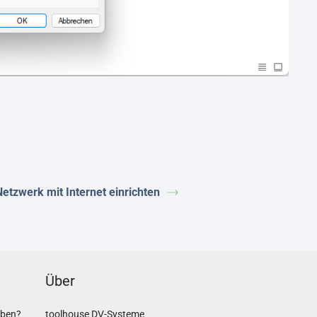
tzwerk mit Internet einrichten
Über
iben?
toolhouse DV-Systeme