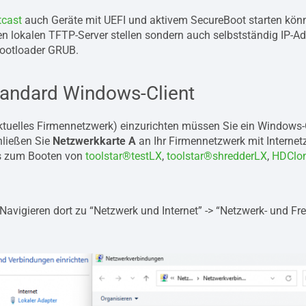
tcast
auch Geräte mit UEFI und aktivem SecureBoot starten kö
en lokalen TFTP-Server stellen sondern auch selbstständig IP-A
Bootloader GRUB.
tandard Windows-Client
aktuelles Firmennetzwerk) einzurichten müssen Sie ein Windows-
chließen Sie
Netzwerkkarte A
an Ihr Firmennetzwerk mit Interne
ts zum Booten von
toolstar®testLX
,
toolstar®shredderLX
,
HDClo
avigieren dort zu “Netzwerk und Internet” -> “Netzwerk- und Fre