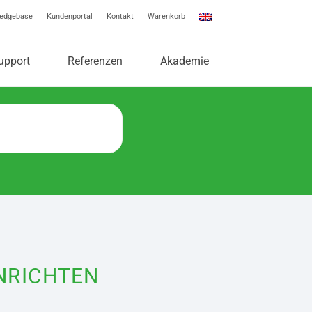
edgebase
Kundenportal
Kontakt
Warenkorb
e
upport
Referenzen
Akademie
INRICHTEN