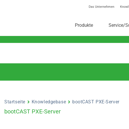
Das Unternehmen
Knowl
toolstar®-Knowledgebas
Produkte
Service/S
Startseite
Knowledgebase
bootCAST PXE-Server
bootCAST PXE-Server