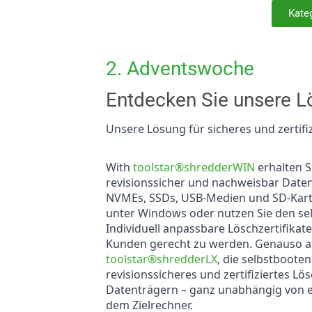
Kate
2. Adventswoche
Entdecken Sie unsere L
Unsere Lösung für sicheres und zertifi
With
toolstar®shredderWIN
erhalten S
revisionssicher und nachweisbar Date
NVMEs, SSDs, USB-Medien und SD-Karten
unter Windows oder nutzen Sie den se
Individuell anpassbare Löschzertifikat
Kunden gerecht zu werden. Genauso an
toolstar®shredderLX
, die selbstboote
revisionssicheres und zertifiziertes L
Datenträgern – ganz unabhängig von e
dem Zielrechner.