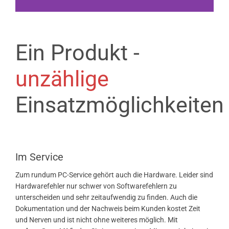
Professionelle
Software Made in
Ein Produkt -
Germany
unzählige
Konzept, Entwicklung und Vertrieb aus
einer Hand seit über 27 Jahren.
Einsatzmöglichkeiten
Im Service
Zum rundum PC-Service gehört auch die Hardware. Leider sind
Hardwarefehler nur schwer von Softwarefehlern zu
unterscheiden und sehr zeitaufwendig zu finden. Auch die
Dokumentation und der Nachweis beim Kunden kostet Zeit
und Nerven und ist nicht ohne weiteres möglich. Mit