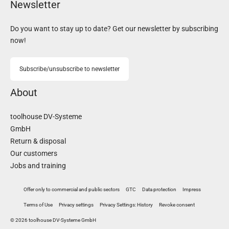
Newsletter
Do you want to stay up to date? Get our newsletter by subscribing
now!
Subscribe/unsubscribe to newsletter
About
toolhouse DV-Systeme
GmbH
Return & disposal
Our customers
Jobs and training
Offer only to commercial and public sectors
GTC
Data protection
Impress
Terms of Use
Privacy settings
Privacy Settings: History
Revoke consent
© 2026 toolhouse DV-Systeme GmbH