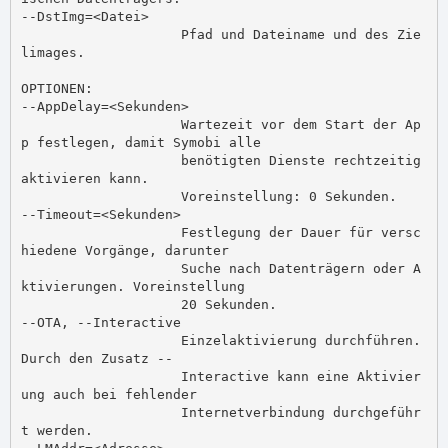
--DstImg=<Datei>

                    Pfad und Dateiname und des Zie
limages.

OPTIONEN:

--AppDelay=<Sekunden>

                    Wartezeit vor dem Start der Ap
p festlegen, damit Symobi alle

                    benötigten Dienste rechtzeitig 
aktivieren kann.

                    Voreinstellung: 0 Sekunden.

--Timeout=<Sekunden>

                    Festlegung der Dauer für versc
hiedene Vorgänge, darunter

                    Suche nach Datenträgern oder A
ktivierungen. Voreinstellung

                    20 Sekunden.

--OTA, --Interactive

                    Einzelaktivierung durchführen. 
Durch den Zusatz --

                    Interactive kann eine Aktivier
ung auch bei fehlender

                    Internetverbindung durchgeführ
t werden.
