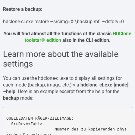
Restore a backup:
hdclone-cl.exe restore –srcimg=X:\backup.mfi –dstdrv=0
You will find almost all the functions of the classic
HDClone
toolstar® edition
also in the CLI edition.
Learn more about the available
settings
You can use the hdclone-cl.exe to display all settings for
each mode (backup, image, etc.) via
hdclone-cl.exe [mode]
–help
. Here is an example excerpt from the help for the
backup
mode:
QUELLEDATENTRÄGER/ZIELIMAGE:

--SrcDrv=<Zahl>

                    Nummer des zu kopierenden phys
ischen Datenträgers. 
