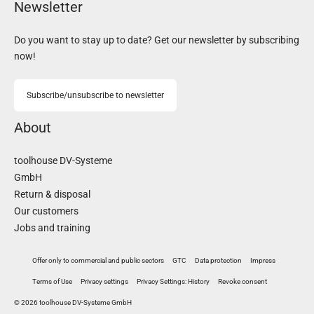
Newsletter
Do you want to stay up to date? Get our newsletter by subscribing
now!
Subscribe/unsubscribe to newsletter
About
toolhouse DV-Systeme
GmbH
Return & disposal
Our customers
Jobs and training
Offer only to commercial and public sectors
GTC
Data protection
Impress
Terms of Use
Privacy settings
Privacy Settings: History
Revoke consent
© 2026 toolhouse DV-Systeme GmbH