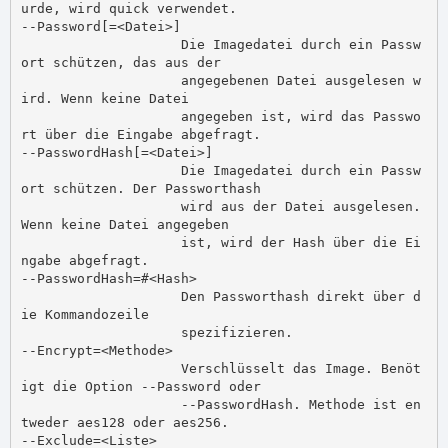
urde, wird quick verwendet.

--Password[=<Datei>]

                    Die Imagedatei durch ein Passw
ort schützen, das aus der

                    angegebenen Datei ausgelesen w
ird. Wenn keine Datei

                    angegeben ist, wird das Passwo
rt über die Eingabe abgefragt.

--PasswordHash[=<Datei>]

                    Die Imagedatei durch ein Passw
ort schützen. Der Passworthash

                    wird aus der Datei ausgelesen. 
Wenn keine Datei angegeben

                    ist, wird der Hash über die Ei
ngabe abgefragt.

--PasswordHash=#<Hash>

                    Den Passworthash direkt über d
ie Kommandozeile

                    spezifizieren.

--Encrypt=<Methode>

                    Verschlüsselt das Image. Benöt
igt die Option --Password oder

                    --PasswordHash. Methode ist en
tweder aes128 oder aes256.

--Exclude=<Liste>
