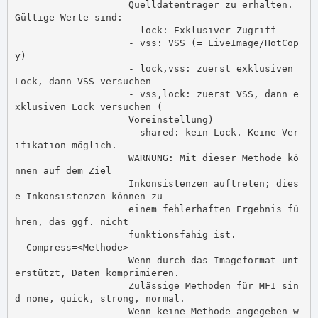
                    Quelldatenträger zu erhalten. 
Gültige Werte sind:

                    - lock: Exklusiver Zugriff

                    - vss: VSS (= LiveImage/HotCop
y)

                    - lock,vss: zuerst exklusiven 
Lock, dann VSS versuchen

                    - vss,lock: zuerst VSS, dann e
xklusiven Lock versuchen (

                    Voreinstellung)

                    - shared: kein Lock. Keine Ver
ifikation möglich.

                    WARNUNG: Mit dieser Methode kö
nnen auf dem Ziel

                    Inkonsistenzen auftreten; dies
e Inkonsistenzen können zu

                    einem fehlerhaften Ergebnis fü
hren, das ggf. nicht

                    funktionsfähig ist.

--Compress=<Methode>

                    Wenn durch das Imageformat unt
erstützt, Daten komprimieren.

                    Zulässige Methoden für MFI sin
d none, quick, strong, normal.

                    Wenn keine Methode angegeben w