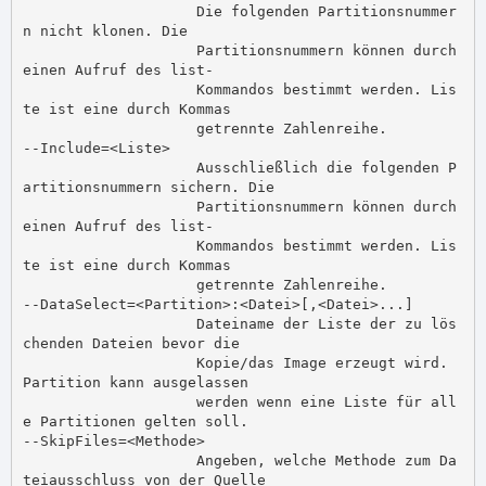
                    Die folgenden Partitionsnummer
n nicht klonen. Die

                    Partitionsnummern können durch 
einen Aufruf des list-

                    Kommandos bestimmt werden. Lis
te ist eine durch Kommas

                    getrennte Zahlenreihe.

--Include=<Liste>

                    Ausschließlich die folgenden P
artitionsnummern sichern. Die

                    Partitionsnummern können durch 
einen Aufruf des list-

                    Kommandos bestimmt werden. Lis
te ist eine durch Kommas

                    getrennte Zahlenreihe.

--DataSelect=<Partition>:<Datei>[,<Datei>...]

                    Dateiname der Liste der zu lös
chenden Dateien bevor die

                    Kopie/das Image erzeugt wird. 
Partition kann ausgelassen

                    werden wenn eine Liste für all
e Partitionen gelten soll.

--SkipFiles=<Methode>

                    Angeben, welche Methode zum Da
teiausschluss von der Quelle
