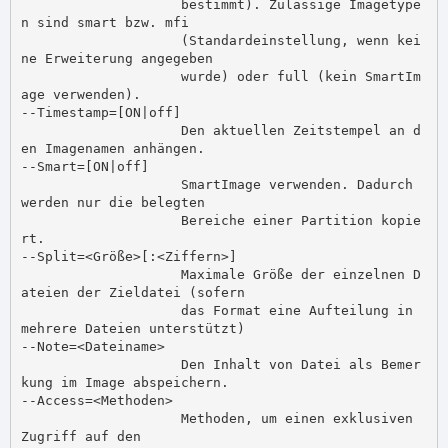
                    bestimmt). Zulässige Imagetype
n sind smart bzw. mfi

                    (Standardeinstellung, wenn kei
ne Erweiterung angegeben

                    wurde) oder full (kein SmartIm
age verwenden).

--Timestamp=[ON|off]

                    Den aktuellen Zeitstempel an d
en Imagenamen anhängen.

--Smart=[ON|off]

                    SmartImage verwenden. Dadurch 
werden nur die belegten

                    Bereiche einer Partition kopie
rt.

--Split=<Größe>[:<Ziffern>]

                    Maximale Größe der einzelnen D
ateien der Zieldatei (sofern

                    das Format eine Aufteilung in 
mehrere Dateien unterstützt)

--Note=<Dateiname>

                    Den Inhalt von Datei als Bemer
kung im Image abspeichern.

--Access=<Methoden>

                    Methoden, um einen exklusiven 
Zugriff auf den
