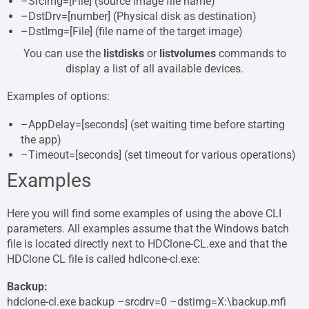
–SrcImg=[File] (source image file name)
–DstDrv=[number] (Physical disk as destination)
–DstImg=[File] (file name of the target image)
You can use the
listdisks
or
listvolumes
commands to
display a list of all available devices.
Examples of options:
–AppDelay=[seconds] (set waiting time before starting
the app)
–Timeout=[seconds] (set timeout for various operations)
Examples
Here you will find some examples of using the above CLI
parameters. All examples assume that the Windows batch
file is located directly next to HDClone-CL.exe and that the
HDClone CL file is called hdlcone-cl.exe:
Backup:
hdclone-cl.exe backup –srcdrv=0 –dstimg=X:\backup.mfi