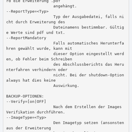
rd die Erweiterung .pdf

                    angehängt.

--ReportType=<Typ>

                    Typ der Ausgabedatei, falls ni
cht durch Erweiterung des

                    Dateinamens bestimmbar. Gültig
e Werte sind pdf und txt.

--ReportMandatory

                    Falls automatisches Herunterfa
hren gewählt wurde, kann mit

                    dieser Option eingestellt werd
en, ob Fehler beim Schreiben

                    des Abschlussberichts das Heru
nterfahren verhindern oder

                    nicht. Bei der shutdown-Option 
always hat dies keine

                    Auswirkung.

BACKUP-OPTIONEN:

--Verify=[on|OFF]

                    Nach dem Erstellen der Images 
Verifikation durchführen.

--ImageType=<Typ>

                    Den Imagetyp setzen (ansonsten 
aus der Erweiterung
