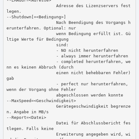
--LMAddr=<Adresse>

                    Adresse des Lizenzservers fest
legen.

--Shutdown[=<Bedingung>]

                    Nach Beendigung des Vorgangs h
erunterfahren. Optional: nur

                    wenn Bedingung erfüllt ist. Gü
ltige Werte für Bedingung

                    sind:

                    - NO nicht herunterfahren

                    - always immer herunterfahren

                    - completed herunterfahren, we
nn es keinen Abbruch (durch

                    einen nicht behebbaren Fehler) 
gab

                    - perfect nur herunterfahren, 
wenn der Vorgang ohne Fehler

                    abgeschlossen werden konnte

--MaxSpeed=<Geschwindigkeit>

                    Gerätegeschwindigkeit begrenze
n. Angabe in MB/s

--Report=<Datei>

                    Datei für Abschlussbericht fes
tlegen. Falls keine

                    Erweiterung angegeben wird, wi