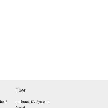
Über
iben?
toolhouse DV-Systeme
GmbH